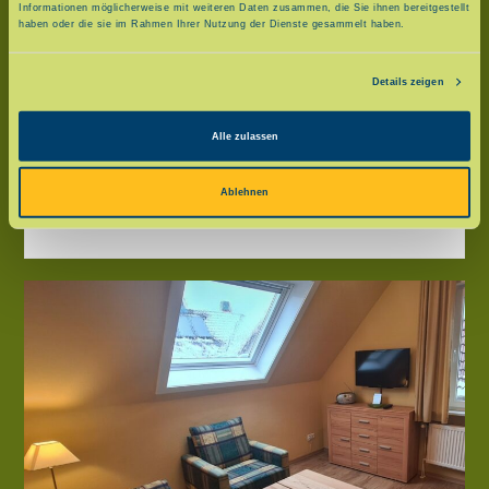
Informationen möglicherweise mit weiteren Daten zusammen, die Sie ihnen bereitgestellt
haben oder die sie im Rahmen Ihrer Nutzung der Dienste gesammelt haben.
Details zeigen
Apartment – Kategorie II
bis zu 4 Personen (mit Balkon) Wohnzimmer
Alle zulassen
mit Küchenzeile, Schlafzimmer, Dusche/WC.
Ausgestattet mit Kabel-TV, Radio, Geschirr,
Ablehnen
Bettwäsche, Handtücher, Fön.